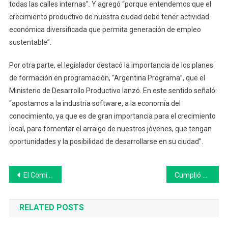
todas las calles internas”. Y agregó “porque entendemos que el
crecimiento productivo de nuestra ciudad debe tener actividad
económica diversificada que permita generación de empleo
sustentable”.
Por otra parte, el legislador destacó la importancia de los planes
de formación en programación, “Argentina Programa”, que el
Ministerio de Desarrollo Productivo lanzó. En este sentido señaló:
“apostamos a la industria software, a la economía del
conocimiento, ya que es de gran importancia para el crecimiento
local, para fomentar el arraigo de nuestros jóvenes, que tengan
oportunidades y la posibilidad de desarrollarse en su ciudad”.
Navegación
El Comisario Daniel Buzzada sobre los robos de motos en la Región: “Tenemos individualizadas a algunas personas de las cuales hay sospechas”
Cumplió 33 años el Jardín Municipal de Bolívar Alicia M. de Justo
de
RELATED POSTS
entradas