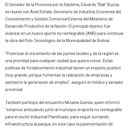
El Senador de la Provincia por la Séptima, Eduardo “Bali” Bucca,
De
se reunió con Ariel Schale, Secretario de Industria, Economía del
Las
Conocimiento y Gestión Comercial Externa del Ministerio de
Pymes
Locales
Desarrollo Productivo de la Nación. El principal objetivo fue
Y
avanzar en un nuevo aporte no reintegrable (ANR) para continuar
De
la obra del Polo Tecnológico de la Municipalidad de Bolívar.
La
Región
“Potenciar el crecimiento de las pymes locales y de la región es
Es
una prioridad para cualquier ciudad que quiera crecer. Estas
Una
políticas de fortalecimiento industrial tienen un impacto positivo
Prioridad
muy grande, porque fomentan la radicación de empresas y
Para
asimismo la generación de empleo”, aseguró el médico y senador
Cualquier
provincial.
Ciudad
Que
También participó del encuentro Micaela Guinea, quien informó:
Quiera
“estamos articulando junto al municipio el aporte no reintegrable
Crecer”
para el sector Industrial Planificado, para seguir sumando
infraestructura al parque, en este caso la pavimentación de