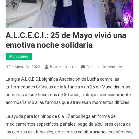
A.L.C.E.C.I.: 25 de Mayo vivió una
emotiva noche solidaria
Municipios
Baires Centro
En
9 De Mayo De 2022
Deja Un Comentario
A.L.C.E.C.I
La sigla A.L.C.E.C.I. significa Asociación de Lucha contra las
25
Enfermedades Crónicas de la Infancia y en 25 de Mayo distintas
De
personas desde hace más de 30 años, trabajan silenciosamente
Mayo
acompañando a las familias que atraviesan momentos difíciles.
Vivió
Una
La ayuda para los niños de 0 a 17 años llega en forma de
Emotiva
Noche
medicamentos específicos, pañales, pago de alquileres cerca de
Solidaria
los centros asistenciales, entre otras colaboraciones económicas,