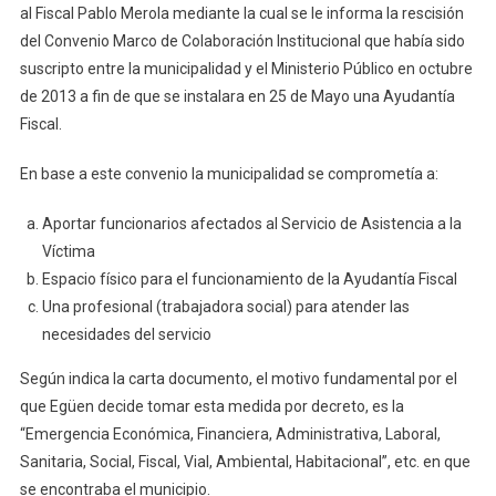
al Fiscal Pablo Merola mediante la cual se le informa la rescisión
Carta
del Convenio Marco de Colaboración Institucional que había sido
Documen
Mediante
suscripto entre la municipalidad y el Ministerio Público en octubre
La
de 2013 a fin de que se instalara en 25 de Mayo una Ayudantía
Cual
Fiscal.
Ramiro
Egüen
En base a este convenio la municipalidad se comprometía a:
Notificó
Al
Aportar funcionarios afectados al Servicio de Asistencia a la
Fiscal
Víctima
Pablo
Espacio físico para el funcionamiento de la Ayudantía Fiscal
Merola
Una profesional (trabajadora social) para atender las
La
necesidades del servicio
Rescisión
Del
Según indica la carta documento, el motivo fundamental por el
Convenio
que Egüen decide tomar esta medida por decreto, es la
Que
“Emergencia Económica, Financiera, Administrativa, Laboral,
Había
Sanitaria, Social, Fiscal, Vial, Ambiental, Habitacional”, etc. en que
Sido
se encontraba el municipio.