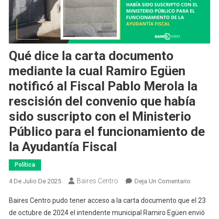
Qué dice la carta documento
mediante la cual Ramiro Egüen
notificó al Fiscal Pablo Merola la
rescisión del convenio que había
sido suscripto con el Ministerio
Público para el funcionamiento de
la Ayudantía Fiscal
Política
Baires Centro
En
4 De Julio De 2025
Deja Un Comentario
Qué
Baires Centro pudo tener acceso a la carta documento que el 23
Dice
de octubre de 2024 el intendente municipal Ramiro Egüen envió
La