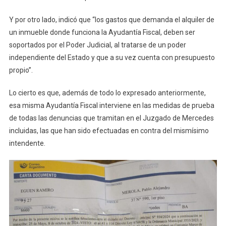
Suscripto
Con
Y por otro lado, indicó que “los gastos que demanda el alquiler de
El
un inmueble donde funciona la Ayudantía Fiscal, deben ser
Ministerio
soportados por el Poder Judicial, al tratarse de un poder
Público
independiente del Estado y que a su vez cuenta con presupuesto
Para
propio”.
El
Funciona
Lo cierto es que, además de todo lo expresado anteriormente,
De
esa misma Ayudantía Fiscal interviene en las medidas de prueba
La
Ayudantía
de todas las denuncias que tramitan en el Juzgado de Mercedes
Fiscal
incluidas, las que han sido efectuadas en contra del mismísimo
intendente.